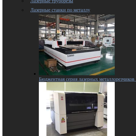
Лазерные труборезы
Лазерные станки по металлу
Бюджентная серия лазерных металлорезчико