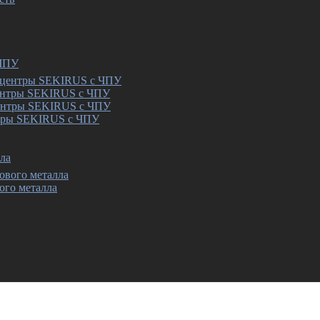
 ЧПУ
ентры SEKIRUS с ЧПУ
тры SEKIRUS с ЧПУ
ла
ого металла