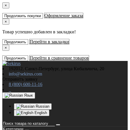
×
Оформление заказа
Продолжить покупки
×
Товар успешно добавлен в закладки!
Перейти в закладки
Продолжить
×
Перейти в сравнение товаров
Продолжить
192012, Санкт-Петербург, улица Кибальчича, 20
info@sekirus.com
Отправить заявку
8 (800) 600-11-16
Язык
Russian
English
Категории