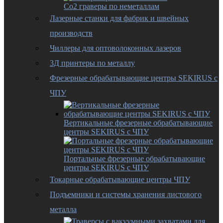
Co2 граверы по неметаллам
Лазерные станки для фабрик и швейных
производств
Чиллеры для оптоволоконных лазеров
3Д принтеры по металлу
Фрезерные обрабатывающие центры SEKIRUS с
ЧПУ
Вертикальные фрезерные обрабатывающие
центры SEKIRUS с ЧПУ
Портальные фрезерные обрабатывающие
центры SEKIRUS с ЧПУ
Токарные обрабатывающие центры ЧПУ
Подъемники и системы хранения листового
металла