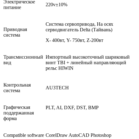
Электрическое
220v±10%
питание
Система сервопривода, На осях
Приводная
серводвигатель Delta (Тайвань)
система
X- 400вт, Y- 750вт, Z-200вт
Трансмиссионный
Импортный высокоточный шариковый
вид
винт TBI + линейный направляющий
рельс HIWIN
Контрольная
AU3TECH
система
Графическая
PLT, AI, DXF, DST, BMP
поддержанная
форма
Compatible software
CorelDraw AutoCAD Photoshop