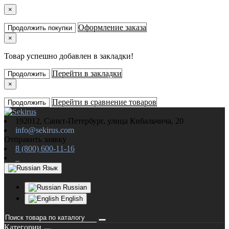
×
Оформление заказа
Продолжить покупки
×
Товар успешно добавлен в закладки!
Перейти в закладки
Продолжить
×
Перейти в сравнение товаров
Продолжить
192012, Санкт-Петербург, улица Кибальчича, 20
info@sekirus.com
Отправить заявку
8 (800) 600-11-16
Язык
Russian
English
Категории