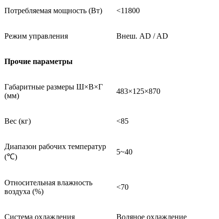
Потребляемая мощность (Вт)
<11800
Режим управления
Внеш. AD / AD
Прочие параметры
Габаритные размеры Ш×В×Г
483×125×870
(мм)
Вес (кг)
<85
Диапазон рабочих температур
5~40
(℃)
Относительная влажность
<70
воздуха (%)
Система охлаждения
Водяное охлаждение