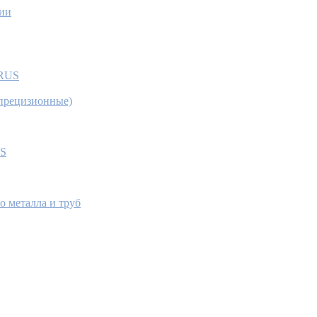
нии
IRUS
(прецизионные)
US
о металла и труб