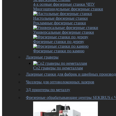
4-х осевые фрезерные станки ЧПУ
Многошпиндельные фрезерные станки
Настольные фрезерные станки
Рекламные фрезерные станки
Универсальные фрезерные станки
Фрезерные станки по дереву
Фрезерные станки по камню
Лазерные граверы
Co2 граверы по неметаллам
Лазерные станки для фабрик и швейных производ
Чиллеры для оптоволоконных лазеров
3Д принтеры по металлу
Фрезерные обрабатывающие центры SEKIRUS с