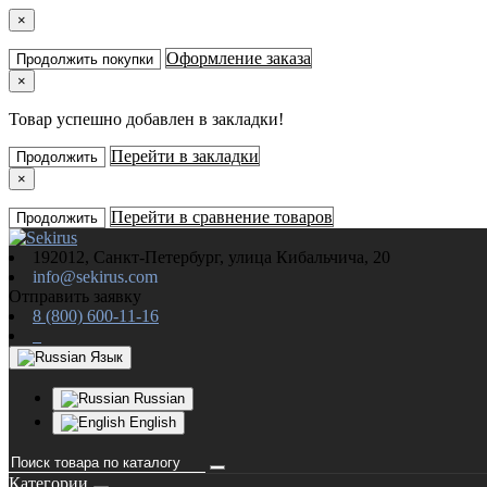
×
Оформление заказа
Продолжить покупки
×
Товар успешно добавлен в закладки!
Перейти в закладки
Продолжить
×
Перейти в сравнение товаров
Продолжить
192012, Санкт-Петербург, улица Кибальчича, 20
info@sekirus.com
Отправить заявку
8 (800) 600-11-16
Язык
Russian
English
Категории