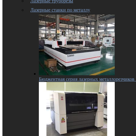
Лазерные труборезы
Лазерные станки по металлу
Бюджентная серия лазерных металлорезчико