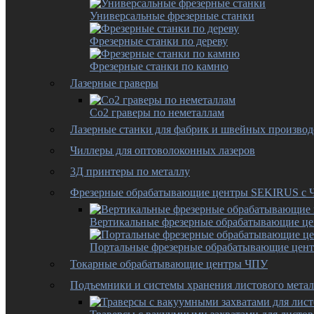
Универсальные фрезерные станки
Фрезерные станки по дереву
Фрезерные станки по камню
Лазерные граверы
Co2 граверы по неметаллам
Лазерные станки для фабрик и швейных производ
Чиллеры для оптоволоконных лазеров
3Д принтеры по металлу
Фрезерные обрабатывающие центры SEKIRUS с
Вертикальные фрезерные обрабатывающие ц
Портальные фрезерные обрабатывающие цен
Токарные обрабатывающие центры ЧПУ
Подъемники и системы хранения листового метал