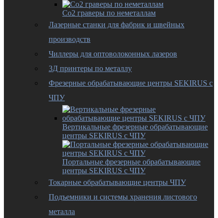
Co2 граверы по неметаллам
Лазерные станки для фабрик и швейных
производств
Чиллеры для оптоволоконных лазеров
3Д принтеры по металлу
Фрезерные обрабатывающие центры SEKIRUS с
ЧПУ
Вертикальные фрезерные обрабатывающие
центры SEKIRUS с ЧПУ
Портальные фрезерные обрабатывающие
центры SEKIRUS с ЧПУ
Токарные обрабатывающие центры ЧПУ
Подъемники и системы хранения листового
металла