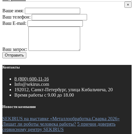
×
Ваше имя:
Ваш телефон:
Ваш E-mail:
Ваш запрос:
Отправить
Контакты
8 (800) 600-11-16
Info@sekirus.com
192012, Санкт-Петербург, улица Кибальчича, 20
Время работы с 9.00 до 18.00
Новости компании
SEKIRUS на выставке «Металлообработка.Сварка 2026»
Лишат ли роботы человека работы?
5 причин доверять
сервисному центру SEKIRUS